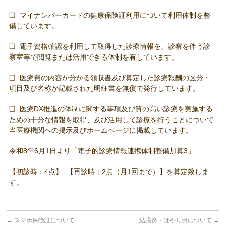
❏ マイナンバーカードの健康保険証利用について利用体制を整
備しています。
❏ 電子資格確認を利用して取得した診療情報を、診察を伴う診
察室等で閲覧または活用できる体制を有しています。
❏ 医療費の内容が分かる領収書及び算定した診療報酬の区分・
項目及び名称が記載された明細書を無償で発行しています。
❏ 医療DX推進の体制に関する事項及び質の高い診療を実施する
ための十分な情報を取得、及び活用して診療を行うことについて
当医療機関への掲示及びホームページに掲載しています。
令和8年6月1日より「電子的診療情報連携体制整備加算3」
【初診時：4点】 【再診時：2点（月1回まで）】を算定致しま
す。
←
スマホ保険証について
結膜炎・はやり目について
→